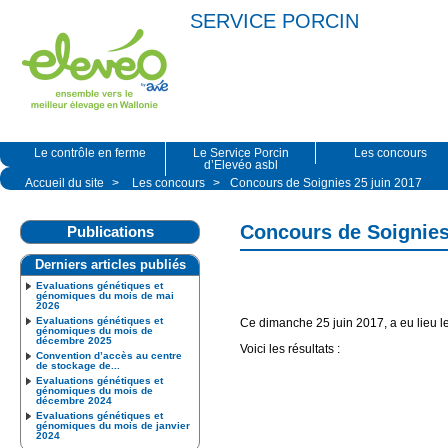
SERVICE PORCIN
Le contrôle en ferme
Le Service Porcin
Les concours
d’Elevéo asbl
Accueil du site
>
Les concours
>
Concours de Soignies 25 juin 2017
Concours de Soignies
Publications
Derniers articles publiés
Evaluations génétiques et
génomiques du mois de mai
2026
Evaluations génétiques et
Ce dimanche 25 juin 2017, a eu lieu l
génomiques du mois de
décembre 2025
Voici les résultats :
Convention d’accès au centre
de stockage de...
Evaluations génétiques et
génomiques du mois de
décembre 2024
Evaluations génétiques et
génomiques du mois de janvier
2024