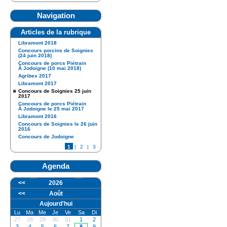
Navigation
Articles de la rubrique
Libramont 2018
Concours porcins de Soignies
(24 juin 2018)
Concours de porcs Piétrain
Ã Jodoigne (10 mai 2018)
Agribex 2017
Libramont 2017
Concours de Soignies 25 juin
2017
Concours de porcs Piétrain
Ã Jodoigne le 25 mai 2017
Libramont 2016
Concours de Soignies le 26 juin
2016
Concours de Jodoigne
1
|
2
|
3
Agenda
<<
2026
<<
Août
Aujourd'hui
Lu
Ma
Me
Je
Ve
Sa
Di
27
28
29
30
31
1
2
3
4
5
6
7
8
9