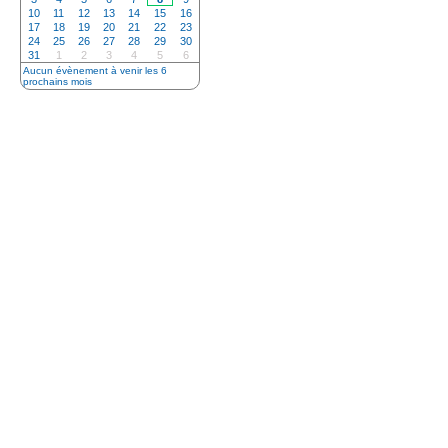
10
11
12
13
14
15
16
17
18
19
20
21
22
23
24
25
26
27
28
29
30
31
1
2
3
4
5
6
Aucun évènement à venir les 6
prochains mois