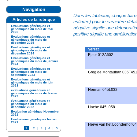
Navigation
Dans les tableaux, chaque barre
Articles de la rubrique
estimée) pour le caractère déta
Evaluations génétiques et
négative signifie une déteriorati
génomiques du mois de mai
2026
positive signifie une amélioratio
Evaluations génétiques et
génomiques du mois de
décembre 2025
Evaluations génétiques et
Verrat
génomiques du mois de
décembre 2024
Eplor 012A602
Evaluations génétiques et
génomiques du mois de janvier
2024
Evaluations génétiques et
génomiques du mois de
Greg de Montauban 035T45
septembre 2023
Evaluations génétiques et
génomiques du mois de juin
2023
Herman 045L032
évaluations génétiques et
génomiques du mois de février
2023
évaluations génétiques et
génomiques du mois de
Hache 045L058
décembre 2022
Evaluation génétique Novembre
2021
Evaluations génétiques février
2021
Herve van het Loonderhof 
1
|
2
|
3
|
4
|
5