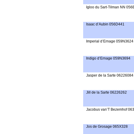
Igloo du Sart-Tilman NN 05
Isaac d’Aubin 056D441
Imperial d’Ernage 059N3624
Indigo d’Ernage 059N3694
Jasper de la Sarte 06226084
Jill de la Sarte 06226262
Jacobus van’T Bezemhof 06
Jos de Grosage 065X328