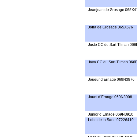
Jeanjean de Grosage 065X4
Jotra de Grosage 065X676
Juste CC du Sart-Tilman 06
Java CC du Sart-Tilman 066
Joueur d’Ernage 069N3876
Jouet d’Ernage 069N3908
Junior d’Ernage 069N3910
Lobo de la Sarte 07226410