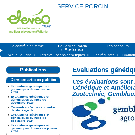
SERVICE PORCIN
Le contrôle en ferme
Le Service Porcin
Les concours
d’Elevéo asbl
Accueil du site
>
Les évaluations génétiques
>
Les résultats
>
Evaluat
Evaluations génétiq
Publications
Derniers articles publiés
Ces évaluations sont 
Evaluations génétiques et
Génétique et Améliora
génomiques du mois de mai
2026
Zootechnie, Gemblou
Evaluations génétiques et
génomiques du mois de
décembre 2025
Convention d’accès au centre
de stockage de...
Evaluations génétiques et
génomiques du mois de
décembre 2024
Evaluations génétiques et
génomiques du mois de janvier
2024