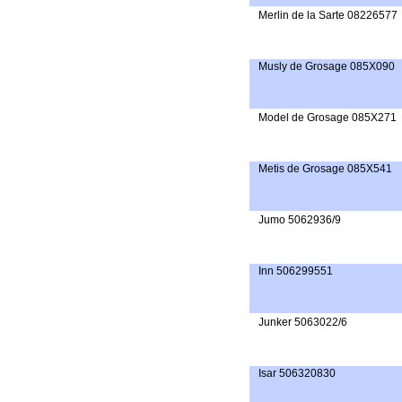
Merlin de la Sarte 08226577
Musly de Grosage 085X090
Model de Grosage 085X271
Metis de Grosage 085X541
Jumo 5062936/9
Inn 506299551
Junker 5063022/6
Isar 506320830