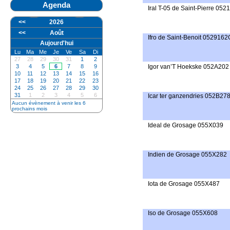
Agenda
Iral T-05 de Saint-Pierre 05
<<
2026
<<
Août
Ifro de Saint-Benoit 0529162
Aujourd'hui
Lu
Ma
Me
Je
Ve
Sa
Di
27
28
29
30
31
1
2
3
4
5
6
7
8
9
Igor van’T Hoekske 052A202
10
11
12
13
14
15
16
17
18
19
20
21
22
23
24
25
26
27
28
29
30
31
1
2
3
4
5
6
Icar ter ganzendries 052B27
Aucun évènement à venir les 6
prochains mois
Ideal de Grosage 055X039
Indien de Grosage 055X282
Iota de Grosage 055X487
Iso de Grosage 055X608