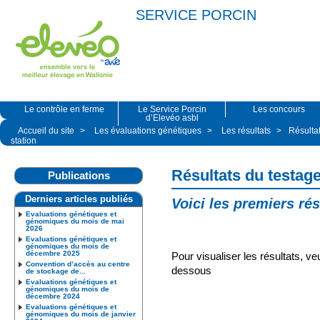
SERVICE PORCIN
Le contrôle en ferme
Le Service Porcin
Les concours
d’Elevéo asbl
Accueil du site
>
Les évaluations génétiques
>
Les résultats
>
Résulta
station
Résultats du testag
Publications
Derniers articles publiés
Voici les premiers ré
Evaluations génétiques et
génomiques du mois de mai
2026
Evaluations génétiques et
génomiques du mois de
décembre 2025
Pour visualiser les résultats, veu
Convention d’accès au centre
dessous
de stockage de...
Evaluations génétiques et
génomiques du mois de
décembre 2024
Evaluations génétiques et
génomiques du mois de janvier