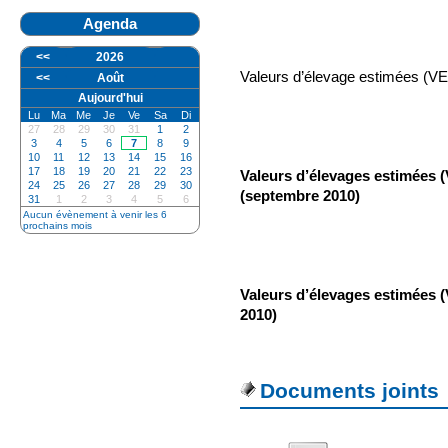
Agenda
<<
2026
Valeurs d’élevage estimées (VEE
<<
Août
Aujourd'hui
Lu
Ma
Me
Je
Ve
Sa
Di
27
28
29
30
31
1
2
3
4
5
6
7
8
9
10
11
12
13
14
15
16
17
18
19
20
21
22
23
Valeurs d’élevages estimées (
24
25
26
27
28
29
30
(septembre 2010)
31
1
2
3
4
5
6
Aucun évènement à venir les 6
prochains mois
Valeurs d’élevages estimées 
2010)
Documents joints