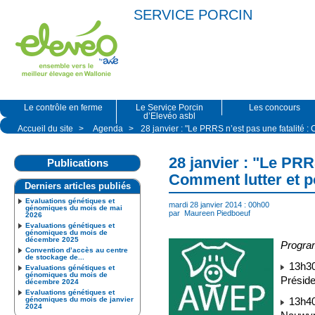
SERVICE PORCIN
Le contrôle en ferme
Le Service Porcin
Les concours
d’Elevéo asbl
Accueil du site
>
Agenda
>
28 janvier : "Le PRRS n’est pas une fatalité :
28 janvier : "Le PRRS
Publications
Comment lutter et p
Derniers articles publiés
Evaluations génétiques et
mardi 28 janvier 2014 : 00h00
génomiques du mois de mai
par
Maureen Piedboeuf
2026
Evaluations génétiques et
génomiques du mois de
décembre 2025
Program
Convention d’accès au centre
de stockage de...
13h30 
Evaluations génétiques et
génomiques du mois de
Présid
décembre 2024
Evaluations génétiques et
génomiques du mois de janvier
13h40
2024