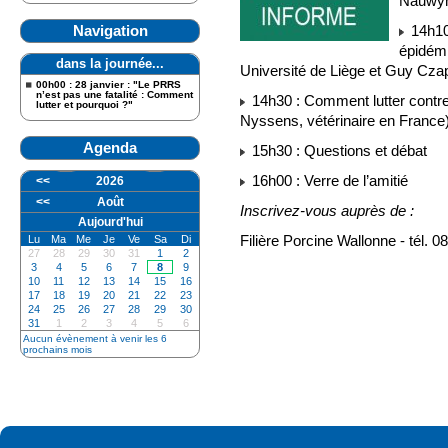
Nauwyn
Navigation
14h10 
épidémi
dans la journée...
Université de Liège et Guy Czap
00h00 : 28 janvier : "Le PRRS
n’est pas une fatalité : Comment
14h30 : Comment lutter contre 
lutter et pourquoi ?"
Nyssens, vétérinaire en France
Agenda
15h30 : Questions et débat
16h00 : Verre de l’amitié
<<
2026
<<
Août
Inscrivez-vous auprès de :
Aujourd'hui
Filière Porcine Wallonne - tél. 
Lu
Ma
Me
Je
Ve
Sa
Di
27
28
29
30
31
1
2
3
4
5
6
7
8
9
10
11
12
13
14
15
16
17
18
19
20
21
22
23
24
25
26
27
28
29
30
31
1
2
3
4
5
6
Aucun évènement à venir les 6
prochains mois