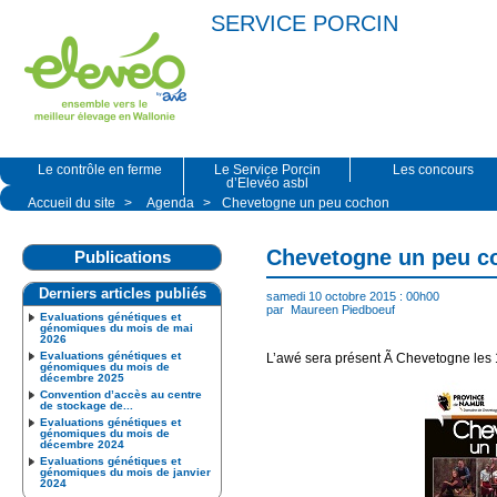
SERVICE PORCIN
Le contrôle en ferme
Le Service Porcin
Les concours
d’Elevéo asbl
Accueil du site
>
Agenda
>
Chevetogne un peu cochon
Chevetogne un peu c
Publications
Derniers articles publiés
samedi 10 octobre 2015 : 00h00
par
Maureen Piedboeuf
Evaluations génétiques et
génomiques du mois de mai
2026
Evaluations génétiques et
L’awé sera présent Ã Chevetogne les 
génomiques du mois de
décembre 2025
Convention d’accès au centre
de stockage de...
Evaluations génétiques et
génomiques du mois de
décembre 2024
Evaluations génétiques et
génomiques du mois de janvier
2024