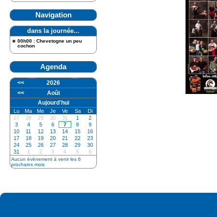
Navigation
dans la journée...
00h00 : Chevetogne un peu
cochon
Agenda
<<
2026
<<
Août
Aujourd'hui
Lu
Ma
Me
Je
Ve
Sa
Di
27
28
29
30
31
1
2
3
4
5
6
7
8
9
10
11
12
13
14
15
16
17
18
19
20
21
22
23
24
25
26
27
28
29
30
31
1
2
3
4
5
6
Aucun évènement à venir les 6
prochains mois