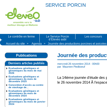
SERVICE PORCIN
Le contrôle en ferme
Le Service Porcin
Les concours
d’Elevéo asbl
Accueil du site
>
Agenda
>
Journée des productions porcines et avicoles
Journée des product
Publications
Derniers articles publiés
mercredi 26 novembre 2014 : 00h00
par
Maureen Piedboeuf
Evaluations génétiques et
génomiques du mois de mai
2026
Evaluations génétiques et
La 14ième journée d’étude des p
génomiques du mois de
décembre 2025
le 26 novembre 2014 Ã l’espac
Convention d’accès au centre
de stockage de...
Evaluations génétiques et
génomiques du mois de
décembre 2024
Evaluations génétiques et
génomiques du mois de janvier
2024