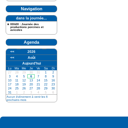
Navigation
dans la journée...
00h00 : Journée des
productions porcines et
avicoles
Agenda
<<
2026
<<
Août
Aujourd'hui
Lu
Ma
Me
Je
Ve
Sa
Di
27
28
29
30
31
1
2
3
4
5
6
7
8
9
10
11
12
13
14
15
16
17
18
19
20
21
22
23
24
25
26
27
28
29
30
31
1
2
3
4
5
6
Aucun évènement à venir les 6
prochains mois