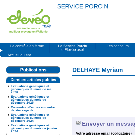
SERVICE PORCIN
Le contrôle en ferme
Le Service Porcin
Les concours
d’Elevéo asbl
Accueil du site
DELHAYE Myriam
Publications
Derniers articles publiés
Evaluations génétiques et
génomiques du mois de mai
2026
Evaluations génétiques et
génomiques du mois de
décembre 2025
Convention d’accès au centre
de stockage de...
Evaluations génétiques et
génomiques du mois de
décembre 2024
Envoyer un messa
Evaluations génétiques et
génomiques du mois de janvier
2024
Votre adresse email (obligatoire)